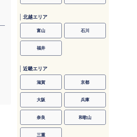
北越エリア
富山
石川
福井
近畿エリア
滋賀
京都
大阪
兵庫
奈良
和歌山
三重