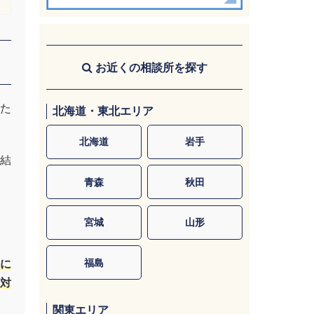
お近くの相談所を探す
た
北海道・東北エリア
北海道
岩手
結
青森
秋田
宮城
山形
福島
に
対
関東エリア