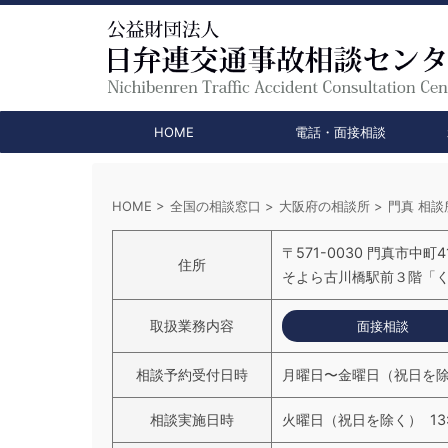
HOME
電話・面接相談
HOME
>
全国の相談窓口
>
大阪府の相談所
>
門真 相談
〒571-0030 門真市中町4
住所
そよら古川橋駅前３階「
取扱業務内容
面接相談
相談予約受付日時
月曜日〜金曜日（祝日を除く）
相談実施日時
火曜日（祝日を除く） 13:0