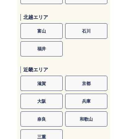
北越エリア
富山
石川
福井
近畿エリア
滋賀
京都
大阪
兵庫
奈良
和歌山
三重