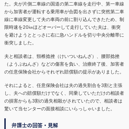
た。夫が片側二車線の国道の第二車線を走行中、第一車線
から加害者が運転する乗用車が合図を出さずに突然第二車
線に車線変更して夫の車両の前に割り込んできたため、制
限時速を20㎞ほどオーバーして走行していた夫は、衝突
を避けようととっさに右に急ハンドルを切り中央分離帯に
衝突しました。
夫と相談者は、頸椎捻挫（けいついねんざ）、腰部捻挫
（ようぶねんざ）などの傷害を負い、治療終了後、加害者
の任意保険会社からそれぞれ賠償額の提示がありました。
それによると、任意保険会社は夫の過失割合を3割と主張
し、夫への賠償額だけでなく、同乗していただけの相談者
の損害からも3割の過失相殺がされていたので、相談者は
驚いて当センターの面接相談にいらっしゃいました。
弁護士の回答・見解