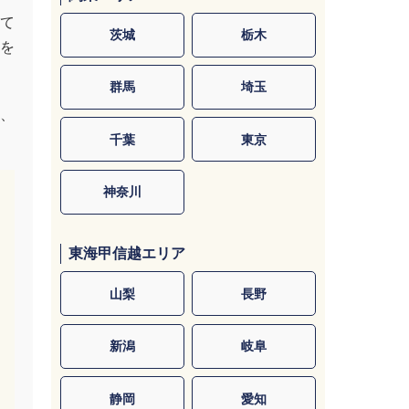
て
茨城
栃木
を
群馬
埼玉
、
千葉
東京
神奈川
東海甲信越エリア
山梨
長野
新潟
岐阜
静岡
愛知