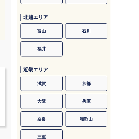
北越エリア
富山
石川
福井
近畿エリア
滋賀
京都
大阪
兵庫
奈良
和歌山
三重