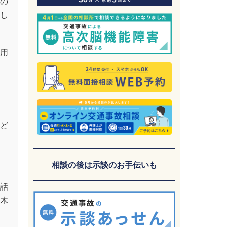
の
し
用
ど
相談の後は示談のお手伝いも
話
木