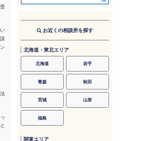
受
い
お近くの相談所を探す
談
ン
北海道・東北エリア
北海道
岩手
、
青森
秋田
法
宮城
山形
っ
福島
と
関東エリア